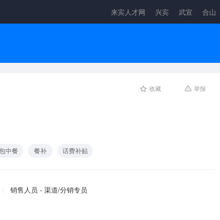
来宾人才网
兴宾
武宣
合山
收藏
举报
包中餐
餐补
话费补贴
销售人员 - 渠道/分销专员