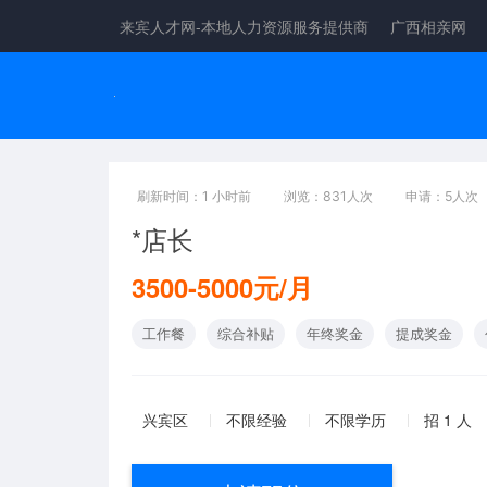
来宾人才网-本地人力资源服务提供商
广西相亲网
刷新时间：1 小时前
浏览：831人次
申请：5人次
*店长
3500-5000元/月
工作餐
综合补贴
年终奖金
提成奖金
兴宾区
不限经验
不限学历
招 1 人