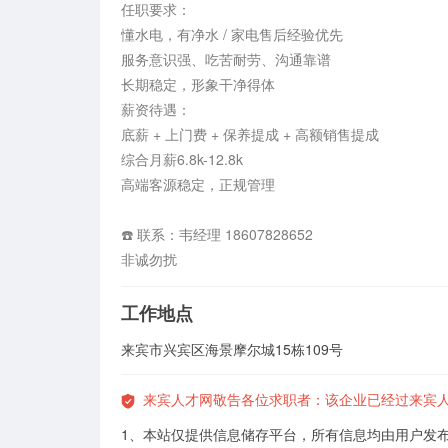
任职要求：

懂水电，有净水 / 家电售后经验优先

服务意识强、吃苦耐劳、沟通靠谱

长期稳定，形象干净得体

薪资待遇：

底薪 + 上门费 + 保养提成 + 高额销售提成

综合月薪6.8k-12.8k

高端客源稳定，正规管理

☎️ 联系：韦经理 18607828652

非诚勿扰
工作地点
来宾市兴宾区海景摩尔城15栋109号
来宾人才网敬告各位求职者：该企业已经过来宾
1、本站仅提供信息储存平台，所有信息均由用户发