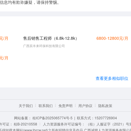
的信息均有欺诈嫌疑，请保持警惕。
0元/月
售后销售工程师（6.8k-12.8k）
6800-12800元/月
广西辰丰来环保科技有限公司
0元/月
查看更多相似职位
关于我们
联系我们
免责声明
用户协议
隐私政策
网站备案：
桂ICP备2025065774号-5
| 联系方式：15207726904
证： 桂B-20210558
人力资源服务许可证编号：
（桂）人服证字（2021）号第0
转载本网站(www.lbrcw.net)之所有招聘信息及作品 广西诚聘人力资源服务有限