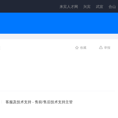
来宾人才网
兴宾
武宣
合山
次
收藏
举报
客服及技术支持 - 售前/售后技术支持主管