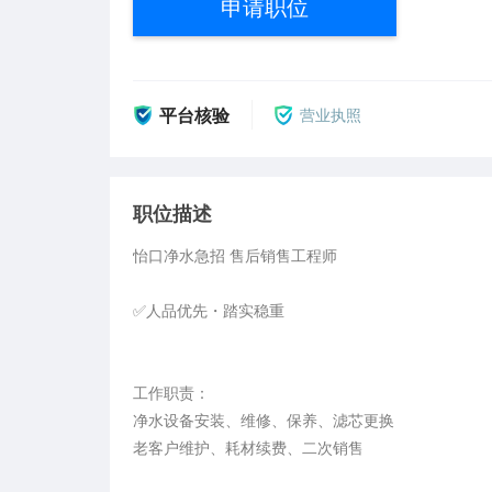
申请职位
平台核验
营业执照
职位描述
怡口净水急招 售后销售工程师

✅人品优先・踏实稳重

工作职责：

净水设备安装、维修、保养、滤芯更换

老客户维护、耗材续费、二次销售
