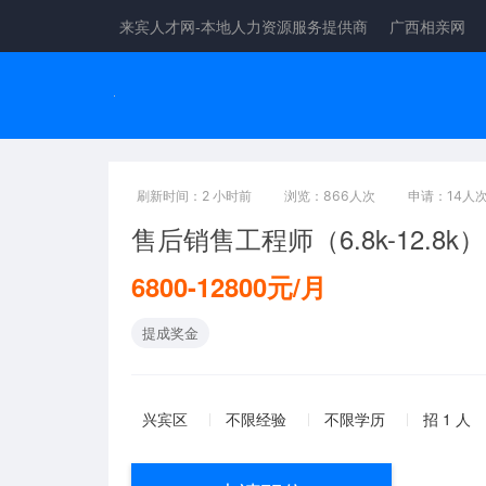
来宾人才网-本地人力资源服务提供商
广西相亲网
刷新时间：2 小时前
浏览：866人次
申请：14人
售后销售工程师（6.8k-12.8k）
6800-12800元/月
提成奖金
兴宾区
不限经验
不限学历
招 1 人